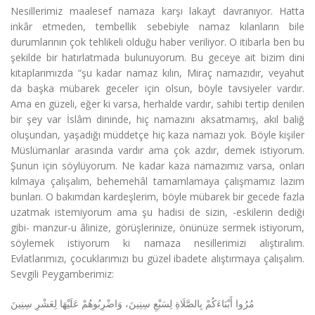
Nesillerimiz maalesef namaza karşı lakayt davranıyor. Hatta
inkâr etmeden, tembellik sebebiyle namaz kılanların bile
durumlarının çok tehlikeli olduğu haber veriliyor. O itibarla ben bu
şekilde bir hatırlatmada bulunuyorum. Bu geceye ait bizim dini
kitaplarımızda “şu kadar namaz kılın, Miraç namazıdır, veyahut
da başka mübarek geceler için olsun, böyle tavsiyeler vardır.
Ama en güzeli, eğer ki varsa, herhalde vardır, sahibi tertip denilen
bir şey var İslâm dininde, hiç namazını aksatmamış, akıl baliğ
oluşundan, yaşadığı müddetçe hiç kaza namazı yok. Böyle kişiler
Müslümanlar arasında vardır ama çok azdır, demek istiyorum.
Şunun için söylüyorum. Ne kadar kaza namazımız varsa, onları
kılmaya çalışalım, behemehâl tamamlamaya çalışmamız lazım
bunları. O bakımdan kardeşlerim, böyle mübarek bir gecede fazla
uzatmak istemiyorum ama şu hadisi de sizin, -eskilerin dediği
gibi- manzur-u âlinize, görüşlerinize, önünüze sermek istiyorum,
söylemek istiyorum ki namaza nesillerimizi alıştıralım.
Evlatlarımızı, çocuklarımızı bu güzel ibadete alıştırmaya çalışalım.
Sevgili Peygamberimiz:
مُرُوا أَبْنَاءَكُمْ بِالصَّلَاةِ لِسَبْعِ سِنِينَ، وَاضْرِبُوهُمْ عَلَيْهَا لِعَشْرِ سِنِينَ