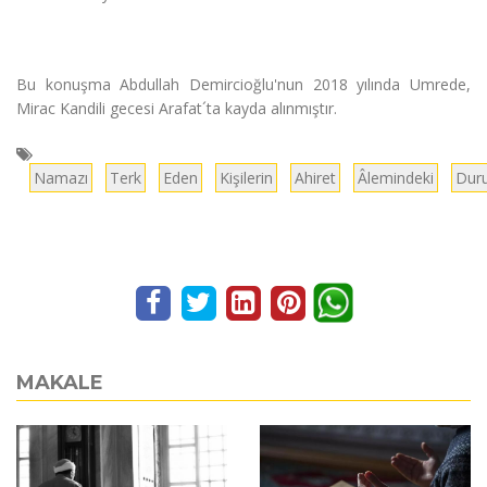
Bu konuşma Abdullah Demircioğlu'nun 2018 yılında Umrede,
Mirac Kandili gecesi Arafat´ta kayda alınmıştır.
Namazı
Terk
Eden
Kişilerin
Ahiret
Âlemindeki
Dur
MAKALE