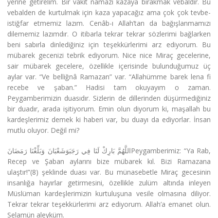
yerine getirelim. Bir vakit namazı kazaya bırakmak vebaldir. Bu
vebalden de kurtulmak için kaza yapacağız ama çok çok tevbe-
istiğfar etmemiz lazım. Cenâb-ı Allah’tan da bağışlanmamızı
dilememiz lazımdır. O itibarla tekrar tekrar sözlerimi bağlarken
beni sabırla dinlediğiniz için teşekkürlerimi arz ediyorum. Bu
mübarek gecenizi tebrik ediyorum. Nice nice Miraç gecelerine,
sair mübarek gecelere, özellikle içerisinde bulunduğumuz üç
aylar var. “Ve belliğnâ Ramazan” var. “Allahümme barek lena fi
recebe ve şaban.” Hadisi tam okuyayım o zaman.
Peygamberimizin duasıdır. Sizlerin de dillerinden düşürmediğiniz
bir duadır, arada işitiyorum. Emin olun diyorum ki, maşallah bu
kardeşlerimiz demek ki haberi var, bu duayı da ediyorlar. İnsan
mutlu oluyor. Değil mi?
اللَّهُمَّ بَارِكْ لَنَا فِي رَجَبَوَشَعْبَانَ وَبَلِّغْنَا رَمَضَانَPeygamberimiz: “Ya Rab,
Recep ve Şaban aylarını bize mübarek kıl. Bizi Ramazana
ulaştır!”(8) şeklinde duası var. Bu münasebetle Miraç gecesinin
insanlığa hayırlar getirmesini, özellikle zulüm altında inleyen
Müslüman kardeşlerimizin kurtuluşuna vesile olmasına diliyor.
Tekrar tekrar teşekkürlerimi arz ediyorum. Allah’a emanet olun.
Selamün aleyküm.