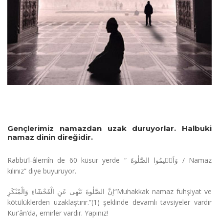
Gençlerimiz namazdan uzak duruyorlar. Halbuki
namaz dinin direğidir.
Rabbü’l-âlemîn de 60 küsur yerde “ وَاَق۪يمُوا الصَّلٰوةَ / Namaz
kılınız” diye buyuruyor.
اِنَّ الصَّلٰوةَ تَنْهٰى عَنِ الْفَحْشَٓاءِ وَالْمُنْكَرِ“Muhakkak namaz fuhşiyat ve
kötülüklerden uzaklaştırır.”(1) şeklinde devamlı tavsiyeler vardır
Kur’ân’da, emirler vardır. Yapınız!