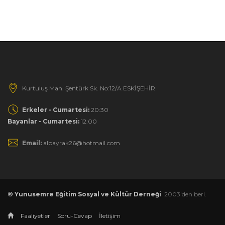
Kurtuluş Mah. Şentürk Sk. No:12/A ESKİŞEHİR
Erkeler - Cumartesi:
20:30
Bayanlar - Cumartesi:
12:00
Email:
albayrak26@hotmail.com
© Yunusemre Eğitim Sosyal ve Kültür Derneği
2003'den beri.
Faaliyetler
Soru-Cevap
İletişim