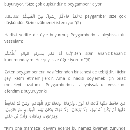
buyuruyor. “Size çok düşkündür o peygamber.” diyor.
لَقَدْ جَٓاءَكُمْ رَسُولٌ مِنْ اَنْفُسِكُمْ عَز۪يزٌۘ“O peygamber size çok
düşkündür. Sizin üzülmenizi istemiyor.”(5)
Hadis-i şerifte de öyle buyurmuş Peygamberimiz aleyhissalatü
vesselam:
إنَّما أنا لكم بمنزلةِ الوالدِ أُعلِّمُكُم“Ben sizin ananız-babanız
konumundayım. Her şeyi size öğretiyorum.”(6)
Zaten peygamberlerin vazifelerinden bir tanesi de tebliğdir. Hiçbir
şeyi ketm etmemişlerdir. Ama o hadisi söylemek için biraz
meseleyi uzattım. Peygamberimiz aleyhissalatu vesselam
efendimiz buyuruyor ki:
مَنْ حَافَظَ عَلَيْهَا كَانَتْ لَهُ نُورًا، وَبُرْهَانًا، وَنَجَاةً يَوْمَ الْقِيَامَةِ، وَمَنْ لَمْ يُحَافِظْ
عَلَيْهَا لَمْ يَكُنْ لَهُ نُورٌ، وَلَا بُرْهَانٌ، وَلَا نَجَاةٌ وَكَانَ يَوْمَ الْقِيَامَةِ مَعَ قَارُونَ،
وَفِرْعَوْنَ، وَهَامَانَ، وَأُبَيِّ بْنِ خَلَفٍ
“Kim ona (namaza) devam ederse bu namaz kıyamet gününde