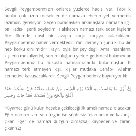
Sevgili Peygamberimizin onlarca yüzlerce hadisi var. Tabii ki
bunlar çok uzun meseleler de namaza ehemmiyet vermemiz
lazımdır, gerekiyor. Geçen buradayken arkadaşlara namazla ilgili
bir Hadis-i şerifi söyledim. Hakikaten namazı terk eden kişilerin
öte âlemde nasıl bir azapla karşı karşıya kalacaklarını
Peygamberimiz haber vermektedir. Yani demeyin şunu ki bu din
hep korku dini midir? Hayır, öyle bir şey değil. Ama insanların,
kişilerin mesuliyetini, sorumluluğunu yerine getirmesi bakımından
Peygamberimiz bu hususta hatırlatmalarda bulunmuştur. Ki
namazı terk etmeyen kişi, kişiler mutlaka Cenâb-ı Allah’ın
cennetine kavuşacaklardır. Sevgili Peygamberimiz buyuruyor ki:
إِنَّ أَوَّلَ مَا يُحَاسَبُ بِهِ الْعَبْدُ يَوْمَ الْقِيَامَةِ مِنْ عَمَلِهِ صَلَاتُهُ فَإِنْ صَلُحَتْ فَقَدْ
أَفْلَحَ وَأَنْجَحَ وَإِنْ فَسَدَتْ فَقَدْ خَابَ وَخَسِرَ
“Kıyamet günü kulun hesaba çekileceği ilk ameli namazı olacaktır.
Eğer namazı tam ve düzgün ise şüphesiz felah bulur ve kazançlı
çıkar. Eğer de namazı düzgün olmazsa, kaybeder ve zararlı
çıkar.”(2)