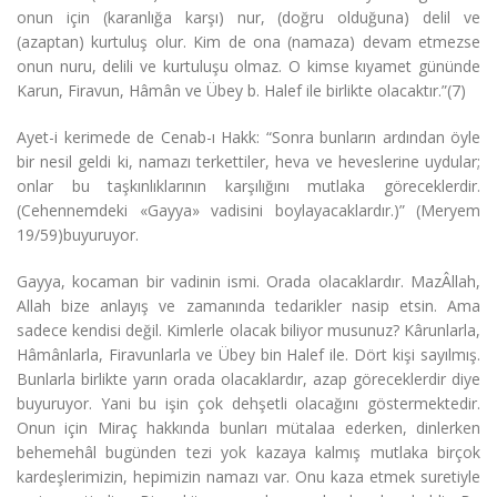
onun için (karanlığa karşı) nur, (doğru olduğuna) delil ve
(azaptan) kurtuluş olur. Kim de ona (namaza) devam etmezse
onun nuru, delili ve kurtuluşu olmaz. O kimse kıyamet gününde
Karun, Firavun, Hâmân ve Übey b. Halef ile birlikte olacaktır.”(7)
Ayet-i kerimede de Cenab-ı Hakk: “Sonra bunların ardından öyle
bir nesil geldi ki, namazı terkettiler, heva ve heveslerine uydular;
onlar bu taşkınlıklarının karşılığını mutlaka göreceklerdir.
(Cehennemdeki «Gayya» vadisini boylayacaklardır.)” (Meryem
19/59)buyuruyor.
Gayya, kocaman bir vadinin ismi. Orada olacaklardır. MazÂllah,
Allah bize anlayış ve zamanında tedarikler nasip etsin. Ama
sadece kendisi değil. Kimlerle olacak biliyor musunuz? Kârunlarla,
Hâmânlarla, Firavunlarla ve Übey bin Halef ile. Dört kişi sayılmış.
Bunlarla birlikte yarın orada olacaklardır, azap göreceklerdir diye
buyuruyor. Yani bu işin çok dehşetli olacağını göstermektedir.
Onun için Miraç hakkında bunları mütalaa ederken, dinlerken
behemehâl bugünden tezi yok kazaya kalmış mutlaka birçok
kardeşlerimizin, hepimizin namazı var. Onu kaza etmek suretiyle