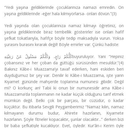
“Yedi yaşına geldiklerinde çocuklarınıza namazı emredin. On
yaşına geldiklerinde -eğer hala kılmıyorlarsa- onları dövün.”(3)
Yedi yaşında olan çocuklarınıza namaz kılmayı öğretiniz, on
yaşına geldiklerinde biraz tembellik gösterirler ise onları hafif
şefkat tokatlarıyla, hafifçe böyle tedip maksadıyla vurun. Yoksa
şurasını burasını kırarak değil! Böyle emirler var. Çünkü hadiste:
كُلُّكُمْ رَاعٍ، وَكُلُّكُمْ مَسْئُولٌ عَنْ رَعِيَّتِهِbuyuruluyor. Yani “Hepiniz
çobansınız ve her çoban da güttüğü sürüsünden mesuldür.”(4)
Bakınız Kâbe-i Muazzama’yı tavaf ederken, hani eskiden beri
duyduğumuz bir şey var. Denilir ki Kâbe-i Muazzama, işte yarın
Kıyamet gününde mahşerde toplanma numunesi gibidir. Değil
mi? O korkunç an! Tabii ki onun bir numunesidir ama Kâbe-i
Muazzama’da toplanmanın ne kadar küçük olduğunu tarif etmek
mümkün değil. Belki çok bir parçası, bir cüzüdür, o kadar
küçüktür. Bu itibarla Sevgili Peygamberimiz “Namaz kılın, namaz
kılmayanın durumu budur, Ahirete hazırlanın, Kıyamete
hazırlanın. Şöyle fitneler kopacaktır, şunlar olacaktır...” derken bizi
bir baba şefkatiyle kucaklıyor. Evet, öyledir. Kur’ân-ı Kerim öyle