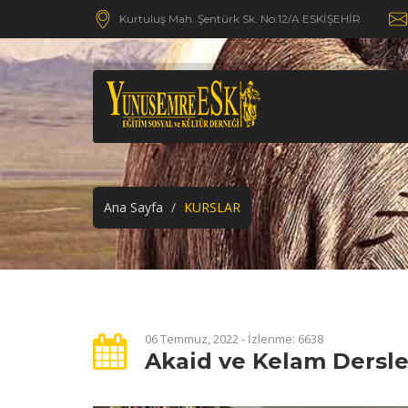
Kurtuluş Mah. Şentürk Sk. No:12/A ESKİŞEHİR
Ana Sayfa
KURSLAR
06 Temmuz, 2022 - İzlenme: 6638
Akaid ve Kelam Dersle