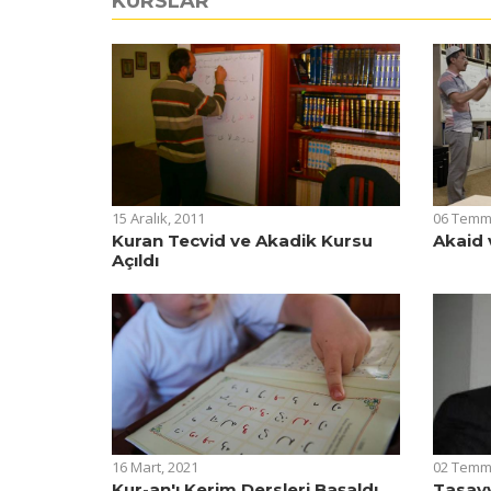
KURSLAR
15 Aralık, 2011
06 Temm
Kuran Tecvid ve Akadik Kursu
Akaid 
Açıldı
16 Mart, 2021
02 Temm
Kur-an'ı Kerim Dersleri Başaldı
Tasavv