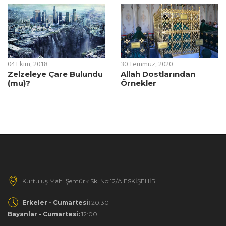
04 Ekim, 2018
30 Temmuz, 2020
Zelzeleye Çare Bulundu
Allah Dostlarından
(mu)?
Örnekler
Kurtuluş Mah. Şentürk Sk. No:12/A ESKİŞEHİR
Erkeler - Cumartesi:
20:30
Bayanlar - Cumartesi:
12:00