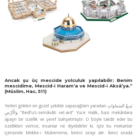
Ancak şu üç mescide yolculuk yapılabilir: Benim
mescidime, Mescid-i Haram’a ve Mescid-i Aksâ’ya.”
(Müslim, Hac, 511)
Yerleri gökleri en güzel şekilde sapasağlam yaradan بَدِيعُ السَمَاوَاتِ
وَالْاَرْضِ “Bedî'u’s-semâvâti vel-ard” Yüce Halik, bazı mekânlara
apayrı bir özellik ve şeref bahşetmiştir. O böyle takdir eder bu
özellikleri verirse, insanlar ne diyebilirler ki. İşte bu mekanlar
içerisinde Mekke-i Mükerreme, birinci sırayı alır. İkinci sırada