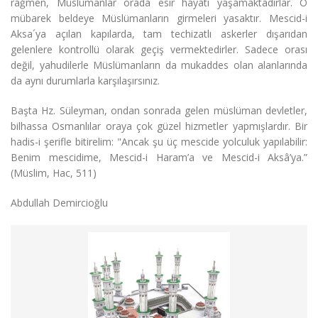
rağmen, Müslümanlar orada esir hayatı yaşamaktadırlar. O
mübarek beldeye Müslümanların girmeleri yasaktır. Mescid-i
Aksa´ya açılan kapılarda, tam techizatlı askerler dışarıdan
gelenlere kontrollü olarak geçiş vermektedirler. Sadece orası
değil, yahudilerle Müslümanların da mukaddes olan alanlarında
da aynı durumlarla karşılaşırsınız.
Başta Hz. Süleyman, ondan sonrada gelen müslüman devletler,
bilhassa Osmanlılar oraya çok güzel hizmetler yapmışlardır. Bir
hadis-i şerifle bitirelim: "Ancak şu üç mescide yolculuk yapılabilir:
Benim mescidime, Mescid-i Haram’a ve Mescid-i Aksâ’ya.”
(Müslim, Hac, 511)
Abdullah Demircioğlu