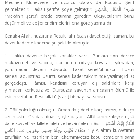
Medine-i Münevvere ve üçüncü olarak da Kudüs-ü Şerif
gelmektedir. Hadis-i şerifte şöyle gelmiştir: شَرَفُ الْمَكَانِ بِالْمَكِينِ
“Mekânın şerefi orada oturana göredir.” Okuyucularım bunu
düşünmeli ve değerlendirmelerini ona göre yapmalıdır.
Cenab-ı Allah, huzuruna Resulullah’ı (s.a.s) davet ettiği zaman, bu
davet kademe kademe şu şekilde olmuş idi.
1- Hakka davette birçok zorluklar vardı. Bunlara son derece
mukavemet ve sabırla, canını da ortaya koyarak, yılmadan,
yorulmadan devam ediyordu. Fakat senet’ül-hüzün -hüzün
senesi- acı, ıstırap, üzüntü senesi kader takviminde yazılmış idi. O
gerçekleşti. Hâmisi, kendisini koruyan dış saldırılara karşı
yılmadan korkusuz ve fütursuzca savunan amcasının ölümü ile
eşinin vefatları Resulullah’ı (s.a.s) bir hayli sarsmıştı.
2- Tâif yolculuğu olmuştu. Orada da şiddetle karşılaşmış, oldukça
üzülmüştü. Oradaki duası şöyle başlar: “Allâhümme ileyke eşkû
dâ’fe kuvvetî ve kîllete hîletî ve hevânî ale’n-nâs…” اَللّٰهُمَّ إِلَيْكَ أَشْكوُا
ضَعْفَ قُوَّتِي وَقِلَّةَ حِيلَتِي وَهَوَانِي عَلَى النَّاسِ “Ey Allah’ım kuvvetimin
zayıflığını ve insanların beni ehemmiyetsiz kabul etmelerini sana