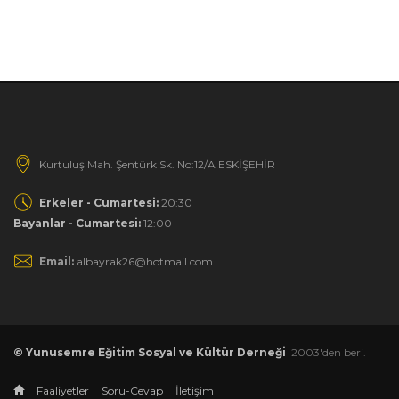
Kurtuluş Mah. Şentürk Sk. No:12/A ESKİŞEHİR
Erkeler - Cumartesi:
20:30
Bayanlar - Cumartesi:
12:00
Email:
albayrak26@hotmail.com
© Yunusemre Eğitim Sosyal ve Kültür Derneği
2003'den beri.
Faaliyetler
Soru-Cevap
İletişim