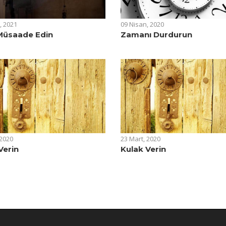
, 2021
09 Nisan, 2020
Müsaade Edin
Zamanı Durdurun
 2020
23 Mart, 2020
Verin
Kulak Verin