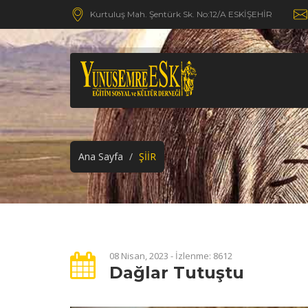
Kurtuluş Mah. Şentürk Sk. No:12/A ESKİŞEHİR
Ana Sayfa
ŞİİR
08 Nisan, 2023 - İzlenme: 8612
Dağlar Tutuştu