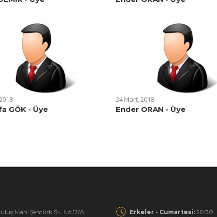
 2018
24 Mart, 2018
fa GÖK - Üye
Ender ORAN - Üye
uluş Mah. Şentürk Sk. No:12/A
Erkeler - Cumartesi:
20:30