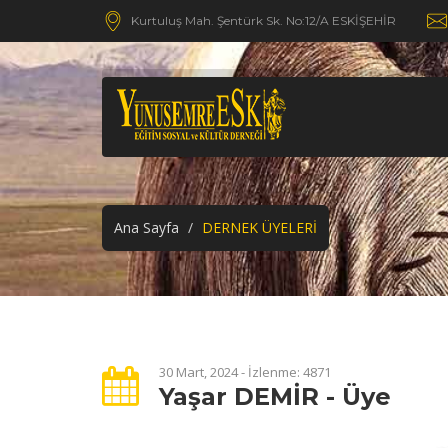
Kurtuluş Mah. Şentürk Sk. No:12/A ESKİŞEHİR
Ana Sayfa
DERNEK ÜYELERİ
30 Mart, 2024 - İzlenme: 4871
Yaşar DEMİR - Üye