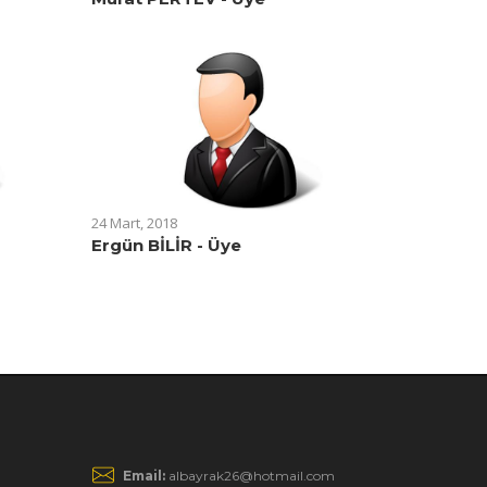
24 Mart, 2018
Ergün BİLİR - Üye
Email:
albayrak26@hotmail.com