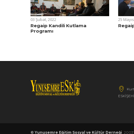
03 Şubat, 2022
25 Mayıs
Regaip Kandili Kutlama
Regaip
Programı
Kurt
ESKİŞEH
© Yunusemre Eğitim Sosyal ve Kültür Derneği
2003'd