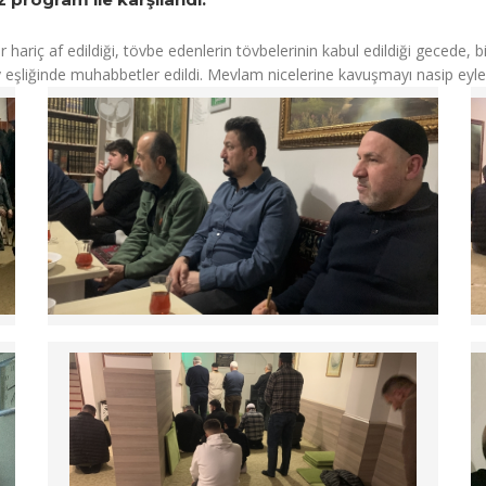
 hariç af edildiği, tövbe edenlerin tövbelerinin kabul edildiği gecede, b
çay eşliğinde muhabbetler edildi. Mevlam nicelerine kavuşmayı nasip eyle