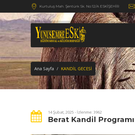
Kurtuluş Mah. Şentürk Sk. No:12/A ESKİŞEHİR
Ana Sayfa
KANDİL GECESİ
14 Şubat, 2025 - İzlenme: 3962
Berat Kandil Programı