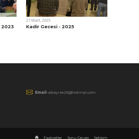
27 Mart, 2025
i 2023
Kadir Gecesi - 2025
Email:
albayrak26@hotmail.com
Faaliyetler
Soru-Cevap
İletişim