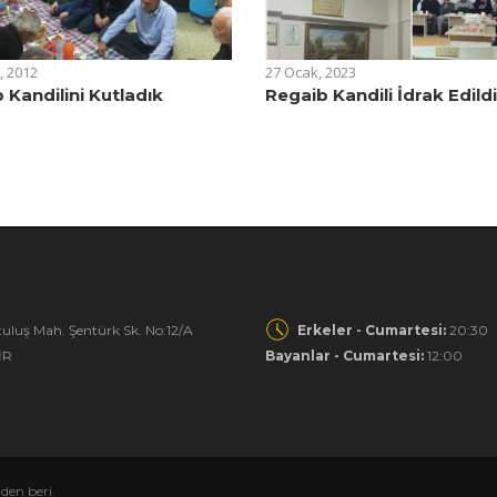
, 2012
27 Ocak, 2023
 Kandilini Kutladık
Regaib Kandili İdrak Edild
uluş Mah. Şentürk Sk. No:12/A
Erkeler - Cumartesi:
20:30
İR
Bayanlar - Cumartesi:
12:00
en beri.