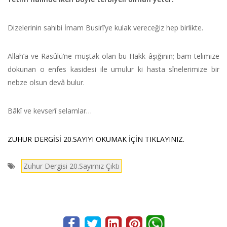
Dizelerinin sahibi İmam Busirî’ye kulak vereceğiz hep birlikte.
Allah’a ve Rasûlü’ne müştak olan bu Hakk âşığının; bam telimize
dokunan o enfes kasidesi ile umulur ki hasta sînelerimize bir
nebze olsun devâ bulur.
Bâkî ve kevserî selamlar…
ZUHUR DERGİSİ 20.SAYIYI OKUMAK İÇİN TIKLAYINIZ.
Zuhur Dergisi 20.Sayımız Çıktı