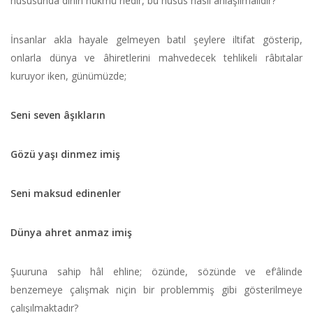
hususunda dinin hükmü nedir, bu husus nasıl anlaşılmalıdır?
İnsanlar akla hayale gelmeyen batıl şeylere iltifat gösterip,
onlarla dünya ve âhiretlerini mahvedecek tehlikeli râbıtalar
kuruyor iken, günümüzde;
Seni seven âşıkların
Gözü yaşı dinmez imiş
Seni maksud edinenler
Dünya ahret anmaz imiş
Şuuruna sahip hâl ehline; özünde, sözünde ve ef‘âlinde
benzemeye çalışmak niçin bir problemmiş gibi gösterilmeye
çalışılmaktadır?