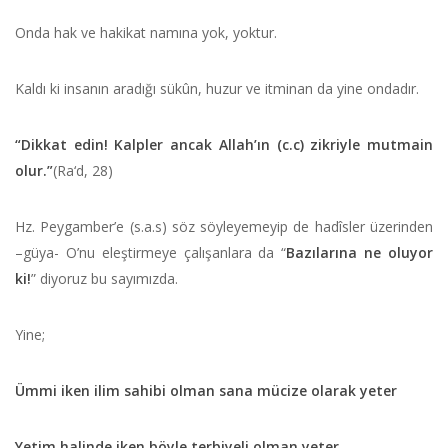
Onda hak ve hakikat namına yok, yoktur.
Kaldı ki insanın aradığı sükûn, huzur ve itminan da yine ondadır.
“Dikkat edin! Kalpler ancak Allah’ın (c.c) zikriyle mutmain
olur.”
(Ra‘d, 28)
Hz. Peygamber’e (s.a.s) söz söyleyemeyip de hadîsler üzerinden
–güya- O’nu eleştirmeye çalışanlara da “
Bazılarına ne oluyor
ki!
” diyoruz bu sayımızda.
Yine;
Ümmi iken ilim sahibi olman sana mücize olarak yeter
Yetim halinde iken böyle terbiyeli olman yeter.