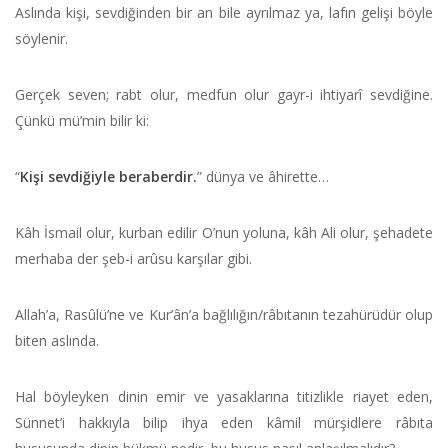
Aslında kişi, sevdiğinden bir an bile ayrılmaz ya, lafın gelişi böyle
söylenir.
Gerçek seven; rabt olur, medfun olur gayr-i ihtiyarî sevdiğine.
Çünkü mü’min bilir ki:
“
Kişi sevdiğiyle beraberdir.
” dünya ve âhirette…
Kâh İsmail olur, kurban edilir O’nun yoluna, kâh Ali olur, şehadete
merhaba der şeb-i arûsu karşılar gibi.
Allah’a, Rasûlü’ne ve Kur’ân’a bağlılığın/râbıtanın tezahürüdür olup
biten aslında.
Hal böyleyken dinin emir ve yasaklarına titizlikle riayet eden,
Sünnet’i hakkıyla bilip ihya eden kâmil mürşidlere râbıta