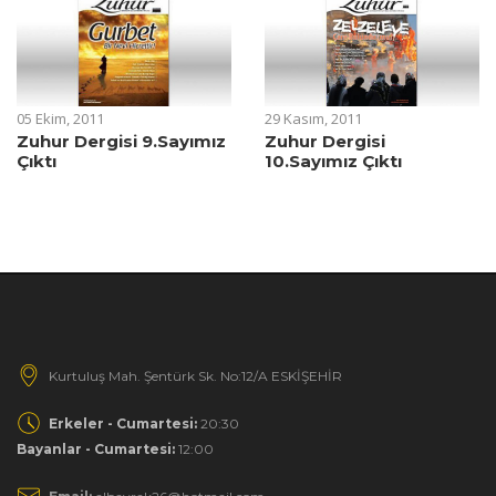
05 Ekim, 2011
29 Kasım, 2011
Zuhur Dergisi 9.Sayımız
Zuhur Dergisi
Çıktı
10.Sayımız Çıktı
Kurtuluş Mah. Şentürk Sk. No:12/A ESKİŞEHİR
Erkeler - Cumartesi:
20:30
Bayanlar - Cumartesi:
12:00