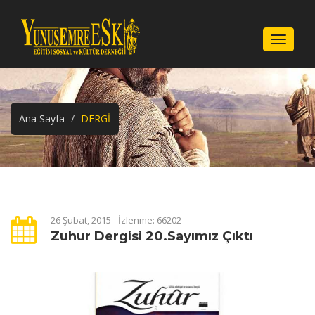
Menu
Ana Sayfa
DERGİ
26 Şubat, 2015 - İzlenme: 66202
Zuhur Dergisi 20.Sayımız Çıktı