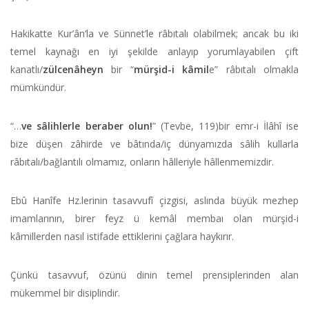
Hakikatte Kur’ân’la ve Sünnet’le râbıtalı olabilmek; ancak bu iki
temel kaynağı en iyi şekilde anlayıp yorumlayabilen çift
kanatlı/
zülcenâheyn
bir “
mürşid-i kâmil
e” râbıtalı olmakla
mümkündür.
“…
ve sâlihlerle beraber olun!
” (Tevbe, 119)bir emr-i İlâhî ise
bize düşen zâhirde ve bâtında/iç dünyamızda sâlih kullarla
râbıtalı/bağlantılı olmamız, onların hâlleriyle hâllenmemizdir.
Ebû Hanîfe Hz.lerinin tasavvufî çizgisi, aslında büyük mezhep
imamlarının, birer feyz ü kemâl membaı olan mürşid-i
kâmillerden nasıl istifade ettiklerini çağlara haykırır.
Çünkü tasavvuf, özünü dinin temel prensiplerinden alan
mükemmel bir disiplindir.