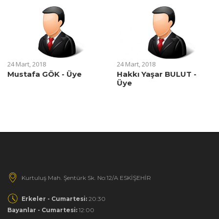
24 Mart, 2018
24 Mart, 2018
Mustafa GÖK - Üye
Hakkı Yaşar BULUT -
Üye
Kurtuluş Mah. Şentürk Sk. No:12/A ESKİŞEHİR
Erkeler - Cumartesi:
20:30
Bayanlar - Cumartesi:
12:00