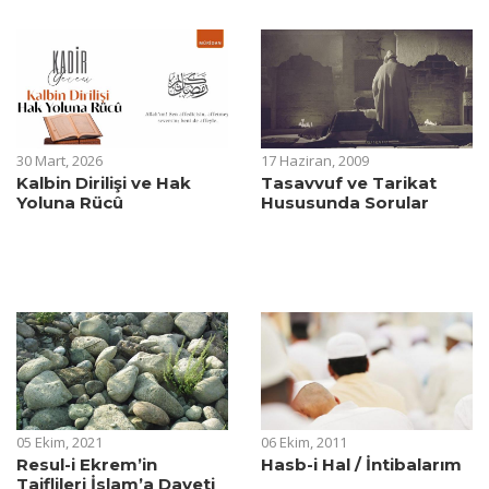
30 Mart, 2026
17 Haziran, 2009
Kalbin Dirilişi ve Hak
Tasavvuf ve Tarikat
Yoluna Rücû
Hususunda Sorular
05 Ekim, 2021
06 Ekim, 2011
Resul-i Ekrem’in
Hasb-i Hal / İntibalarım
Taiflileri İslam’a Daveti