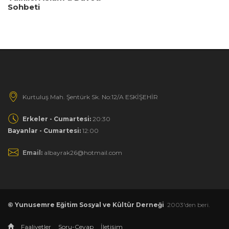
Sohbeti
Kurtuluş Mah. Şentürk Sk. No:12/A ESKİŞEHİR
Erkeler - Cumartesi:
20:30
Bayanlar - Cumartesi:
12:00
Email:
albayrak26@hotmail.com
© Yunusemre Eğitim Sosyal ve Kültür Derneği
2003'den beri.
Faaliyetler
Soru-Cevap
İletişim