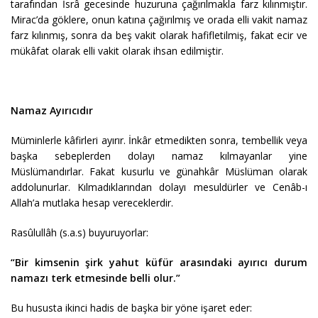
tarafından İsrâ gecesinde huzuruna çağırılmakla farz kılınmıştır.
Mirac’da göklere, onun katına çağırılmış ve orada elli vakit namaz
farz kılınmış, sonra da beş vakit olarak hafifletilmiş, fakat ecir ve
mükâfat olarak elli vakit olarak ihsan edilmiştir.
Namaz Ayırıcıdır
Müminlerle kâfirleri ayırır. İnkâr etmedikten sonra, tembellik veya
başka sebeplerden dolayı namaz kılmayanlar yine
Müslümandırlar. Fakat kusurlu ve günahkâr Müslüman olarak
addolunurlar. Kılmadıklarından dolayı mesuldürler ve Cenâb-ı
Allah’a mutlaka hesap vereceklerdir.
Rasûlullâh (s.a.s) buyuruyorlar:
“Bir kimsenin şirk yahut küfür arasındaki ayırıcı durum
namazı terk etmesinde belli olur.”
Bu hususta ikinci hadis de başka bir yöne işaret eder
: