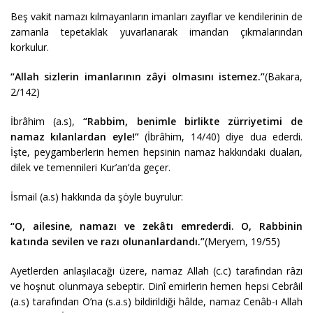
Beş vakit namazı kılmayanların imanları zayıflar ve kendilerinin de
zamanla tepetaklak yuvarlanarak imandan çıkmalarından
korkulur.
“Allah sizlerin imanlarının zâyi olmasını istemez.”
(Bakara,
2/142)
İbrâhim (a.s),
“Rabbim, benimle birlikte zürriyetimi de
namaz kılanlardan eyle!”
(İbrâhim, 14/40) diye dua ederdi.
İşte, peygamberlerin hemen hepsinin namaz hakkındaki duaları,
dilek ve temennileri Kur’an’da geçer.
İsmail (a.s) hakkında da şöyle buyrulur:
“O, ailesine, namazı ve zekâtı emrederdi. O, Rabbinin
katında sevilen ve razı olunanlardandı.”
(Meryem, 19/55)
Ayetlerden anlaşılacağı üzere, namaz Allah (c.c) tarafından râzı
ve hoşnut olunmaya sebeptir. Dinî emirlerin hemen hepsi Cebrâil
(a.s) tarafından O’na (s.a.s) bildirildiği hâlde, namaz Cenâb-ı Allah