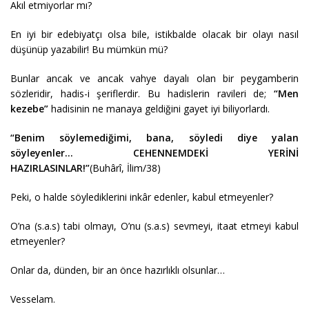
Akıl etmiyorlar mı?
En iyi bir edebiyatçı olsa bile, istikbalde olacak bir olayı nasıl
düşünüp yazabilir! Bu mümkün mü?
Bunlar ancak ve ancak vahye dayalı olan bir peygamberin
sözleridir, hadis-i şeriflerdir. Bu hadislerin ravileri de;
“Men
kezebe”
hadisinin ne manaya geldiğini gayet iyi biliyorlardı.
“Benim söylemediğimi, bana, söyledi diye yalan
söyleyenler… CEHENNEMDEKİ YERİNİ
HAZIRLASINLAR!”
(Buhârî, İlim/38)
Peki, o halde söylediklerini inkâr edenler, kabul etmeyenler?
O’na (s.a.s) tabi olmayı, O’nu (s.a.s) sevmeyi, itaat etmeyi kabul
etmeyenler?
Onlar da, dünden, bir an önce hazırlıklı olsunlar…
Vesselam.