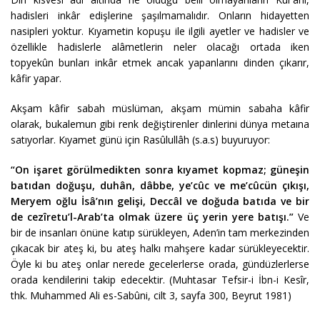
hadisleri inkâr edişlerine şaşılmamalıdır. Onların hidayetten
nasipleri yoktur. Kıyametin kopuşu ile ilgili ayetler ve hadisler ve
özellikle hadislerle alâmetlerin neler olacağı ortada iken
topyekûn bunları inkâr etmek ancak yapanlarını dinden çıkarır,
kâfir yapar.
Akşam kâfir sabah müslüman, akşam mümin sabaha kâfir
olarak, bukalemun gibi renk değiştirenler dinlerini dünya metaına
satıyorlar. Kıyamet günü için Rasûlullâh (s.a.s) buyuruyor:
“On işaret görülmedikten sonra kıyamet kopmaz; güneşin
batıdan doğuşu, duhân, dâbbe, ye’cûc ve me’cûcün çıkışı,
Meryem oğlu İsâ’nın gelişi, Deccâl ve doğuda batıda ve bir
de cezîretu’l-Arab’ta olmak üzere üç yerin yere batışı.”
Ve
bir de insanları önüne katıp sürükleyen, Aden’in tam merkezinden
çıkacak bir ateş ki, bu ateş halkı mahşere kadar sürükleyecektir.
Öyle ki bu ateş onlar nerede gecelerlerse orada, gündüzlerlerse
orada kendilerini takip edecektir. (Muhtasar Tefsir-i İbn-i Kesîr,
thk. Muhammed Ali es-Sabûni, cilt 3, sayfa 300, Beyrut 1981)