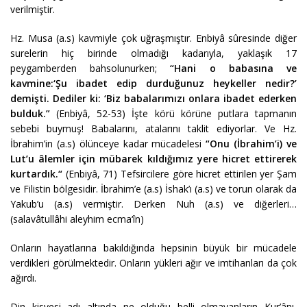
verilmiştir.
Hz. Musa (a.s) kavmiyle çok uğraşmıştır. Enbiyâ sûresinde diğer
surelerin hiç birinde olmadığı kadarıyla, yaklaşık 17
peygamberden bahsolunurken;
“Hani o babasına ve
kavmine:
‘Şu ibadet edip durduğunuz heykeller nedir?’
demişti. Dediler ki: ‘Biz babalarımızı onlara ibadet ederken
bulduk.”
(Enbiyâ, 52-53) İşte körü körüne putlara tapmanın
sebebi buymuş! Babalarını, atalarını taklit ediyorlar. Ve Hz.
İbrahim’in (a.s) ölünceye kadar mücadelesi
“Onu (İbrahim’i) ve
Lut’u âlemler için mübarek kıldığımız yere hicret ettirerek
kurtardık.“
(Enbiyâ, 71) Tefsircilere göre hicret ettirilen yer Şam
ve Filistin bölgesidir. İbrahim’e (a.s) İshak’ı (a.s) ve torun olarak da
Yakub’u (a.s) vermiştir. Derken Nuh (a.s) ve diğerleri…
(salavâtullâhi aleyhim ecma‘în)
Onların hayatlarına bakıldığında hepsinin büyük bir mücadele
verdikleri görülmektedir. Onların yükleri ağır ve imtihanları da çok
ağırdı.
Din kisvesi adı altında ne olduğu belli olmayanların Kur’ânı,