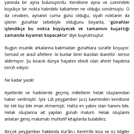
yanında bir ayna bulunuyordu. Kendisine ayna ve üzerindeki
büyükçe bir nokta halindeki kabartının ne olduğu sorulmuştu. O
da cevaben, aynanın cuma günü olduğu, siyah noktanın da
işlenin günahlar sebebiyle olduğunu beyanla,
‘günahlar
işlendikçe bu nokta büyüyecek ve tamamını kuşattığı
zamanda kıyamet kopacaktır’
diye buyrulmuştur.
Bugün insanlık arkalarına bakmadan günahlara süratle koşuyor.
Semavî ve arazî afetlere -ki bunlar birer ikazdan ibarettir- kimse
aldırmıyor. Şu kısacık dünya hayatını ebedi olan ahiret hayatına
tercih ediyor.
Ne kadar yazık!
Ayetlerde ve hadislerde geçmiş milletlerin helak oluşlarından
haber verilmiştir. İşte Lût peygamber (a.s) kavminden kendisine
bir tek kişi bile iman etmemişti. Hatta en yakını olan hanımı bile.
Helak oluşlarına ait yapılan günah malum. Helak oluşlarını
anlatan geniş malumatı muhtelif kitaplarda bulabiliriz.
Birçok peygamber hakkında Kur’ân-ı Kerim’de kısa ve öz bilgiler