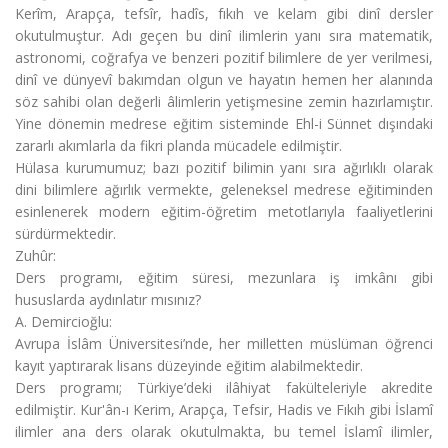
Kerîm, Arapça, tefsîr, hadîs, fıkıh ve kelam gibi dinî dersler
okutulmuştur. Adı geçen bu dinî ilimlerin yanı sıra matematik,
astronomi, coğrafya ve benzeri pozitif bilimlere de yer verilmesi,
dinî ve dünyevî bakımdan olgun ve hayatın hemen her alanında
söz sahibi olan değerli âlimlerin yetişmesine zemin hazırlamıştır.
Yine dönemin medrese eğitim sisteminde Ehl-i Sünnet dışındaki
zararlı akımlarla da fikri planda mücadele edilmiştir.
Hülasa kurumumuz; bazı pozitif bilimin yanı sıra ağırlıklı olarak
dini bilimlere ağırlık vermekte, geleneksel medrese eğitiminden
esinlenerek modern eğitim-öğretim metotlarıyla faaliyetlerini
sürdürmektedir.
Zuhûr:
Ders programı, eğitim süresi, mezunlara iş imkânı gibi
hususlarda aydınlatır mısınız?
A. Demircioğlu:
Avrupa İslâm Üniversitesi’nde, her milletten müslüman öğrenci
kayıt yaptırarak lisans düzeyinde eğitim alabilmektedir.
Ders programı; Türkiye’deki ilâhiyat fakülteleriyle akredite
edilmiştir. Kur'ân-ı Kerim, Arapça, Tefsir, Hadis ve Fıkıh gibi İslamî
ilimler ana ders olarak okutulmakta, bu temel İslamî ilimler,