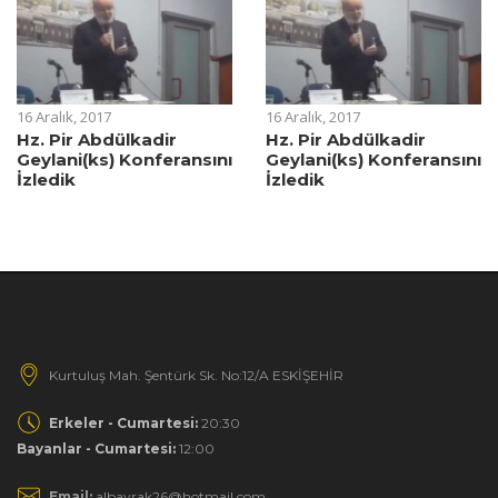
16 Aralık, 2017
16 Aralık, 2017
Hz. Pir Abdülkadir
Hz. Pir Abdülkadir
Geylani(ks) Konferansını
Geylani(ks) Konferansını
İzledik
İzledik
Kurtuluş Mah. Şentürk Sk. No:12/A ESKİŞEHİR
Erkeler - Cumartesi:
20:30
Bayanlar - Cumartesi:
12:00
Email:
albayrak26@hotmail.com