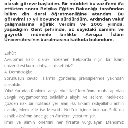
olarak göreve başladım. Bir müddet bu vazifemi ifa
ettikten sonra Belçika Eğitim Bakanlığı tarafından
İslâm din dersi öğretmenliğine atandım. Bu
görevimi 17 yıl boyunca sürdürdüm. Ardından vakıf
çalışmalarına ağırlık verdim ve 2005 yılında,
yaşadığım Gent şehrinde, az sayıdaki samimi ve
gayretli müminle birlikte Avrupa İslâm
Üniversitesi’nin kurulmasına katkıda bulundum.
Zuhûr:
Avrupa’nın kalbi olarak nitelenen Belçika’da niçin bir İslâm
üniversitesi kurma ihtiyacı hissettiniz?
A. Demircioğlu:
Sorunuzun cevabı İslâm’ın gönderiliş prensiplerinde yakından
alakalıdır.
‘Oku! Yaradan Rabbinin adıyla oku!’ ilahî fermânına muhatap olan
Sevgili Peygamberimiz sallallâhü aleyhi ve sellem, Mekke’de
gözden ırak bir noktada yer alan Hz. Erkam radıyallâhü anhın
evinde, Medine’de ise Mescid-i Nebî’nin içinde bulunan Suffa’da
ashâb-ı kirâmın önde gelen âlimlerini yetiştirmiştir.
İlmin ve âlimin önemini her fırsatta vurgulayan Efendimiz