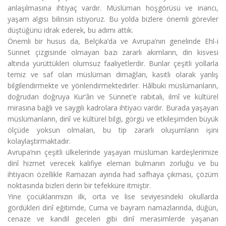
anlaşılmasına ihtiyaç vardır. Müslüman hoşgörüsü ve inancı,
yaşam algısı bilinsin istiyoruz. Bu yolda bizlere önemli görevler
düştüğünü idrak ederek, bu adımı attık.
Önemli bir husus da, Belçika’da ve Avrupa’nın genelinde Ehl-i
Sünnet çizgisinde olmayan bazı zararlı akımların, din kisvesi
altında yürüttükleri olumsuz faaliyetlerdir. Bunlar çeşitli yollarla
temiz ve saf olan müslüman dimağları, kasıtlı olarak yanlış
bilgilendirmekte ve yönlendirmektedirler. Hâlbuki müslümanların,
doğrudan doğruya Kur’ân ve Sünnet’e rabıtalı, ilmî ve kültürel
mirasına bağlı ve saygılı kadrolara ihtiyacı vardır. Burada yaşayan
müslümanların, dinî ve kültürel bilgi, görgü ve etkileşimden büyük
ölçüde yoksun olmaları, bu tip zararlı oluşumların işini
kolaylaştırmaktadır.
Avrupa’nın çeşitli ülkelerinde yaşayan müslüman kardeşlerimize
dinî hizmet verecek kalifiye eleman bulmanın zorluğu ve bu
ihtiyacın özellikle Ramazan ayında had safhaya çıkması, çözüm
noktasında bizleri derin bir tefekküre itmiştir.
Yine çocuklarımızın ilk, orta ve lise seviyesindeki okullarda
gördükleri dinî eğitimde, Cuma ve bayram namazlarında, düğün,
cenaze ve kandil geceleri gibi dinî merasimlerde yaşanan