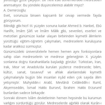
anımsatıyor. Bu yöndeki düşüncelerinizi alabilir miyiz?
A. Demircioğlu:
Evet, sorunuza binaen kapsamlı bir cevap vermede fayda
görüyorum.
Bilindiği gibi hicrî III. yüzyılın sonuna kadar Ahmed b. Hanbel, Ebû
Hanîfe, İmâm Şâfi ve İmâm Mâlik gibi, sevenleri, eserleri ve
metotları günümüze kadar ulaşan birbirinden kıymetli âlimlerin
yürüttüğü eğitim-öğretim çalışmaları, medreselerin kuruluşuna
kadar aralıksız sürmüştür.
Günümüzdeki üniversitelerle hemen hemen aynı fonksiyonlara
sahip olan medreselerin ve medrese geleneğinin X. yüzyılın
sonlarına doğru Karahanlılarla başladığı görülür. Türkistan, İran,
Irak, Mısır ve Anadolu’da kurulan yüzlerce medresede; bilim,
kültür, sanat, tasavvuf ve ahlak alanlarındaki kıymetli
çalışmalarıyla bugün bile insanları irşâd eden çok sayıda âlim
yetişmiştir. Muhyiddin-i Arabî, Mevlânâ Celâleddîn-i Rumî,
Akşemseddin, İsmail Hakkı Bursevî, İbrahim Hakkı Erzurumî
bunlardan sadece birkaçıdır.
Sonraki dönem İslâm devletlerinin hemen hepsinde bu kurumun
varlığını sürdürdüğü görülür. Medreselerde ağırlıklı olarak Kurân-ı