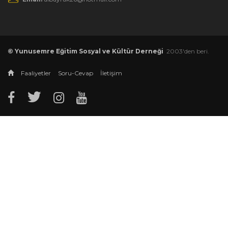
© Yunusemre Eğitim Sosyal ve Kültür Derneği
2003'den beri.
Faaliyetler
Soru-Cevap
İletişim