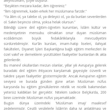
aleyhisselâm, şöyle buyurur:
“Beşikten mezara kadar, ilim öğreniniz.”
“İlim öğrenmek, kadın-erkek her müslümana farzdır.”
“Ya âlim ol, ya talebe ol, ya dinleyici ol, ya da bunları sevenlerden
ol. Sakın beşincisi olma, yoksa helak olursun.”
Bilindiği üzere dinî eğitim-öğretim kurumları, İslâm kültür ve
medeniyetinin mensubu olmaktan onur duyan müslüman
ecdâdımızın büyük fedakârlıklarıyla mevcudiyetini
sürdürebilmiştir. Kur’ân kursları, imam-hatip liseleri, ilahiyat
fakülteleri, Diyanet İşleri Başkanlığına bağlı eğitim merkezleri ile
özel vakıf ve derneklerin yürüttükleri faaliyetler bunlardan ilk akla
gelenlerdir.
Bu manevî okullardan mezun olanlar, yıllar yılı Avrupa’ya gelerek
buradaki dinî eğitim ihtiyacını karşılamak gayesiyle özverili ve
takdire şayan faaliyetler göstermişlerdir. Ancak Avrupa’nın eğitim
seviyesi ve burada günden güne artan Müslüman nüfus
karşısında bu eğitim gönüllülerinin nitelik ve nicelik bakımından
yetersiz kaldıkları bir gerçektir. Nitekim sadece Belçika’da, 200
binin üzerinde Müslüman nüfus yaşamaktadır.
Bugün dünya üzerindeki ‘Müslüman imajı’ maalesef
zedelenmiştir. Çeşitli vesilelerle İslâm’ın daha iyi anlatılması ve