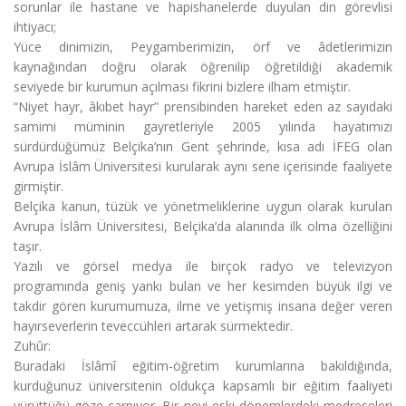
sorunlar ile hastane ve hapishanelerde duyulan din görevlisi
ihtiyacı;
Yüce dinimizin, Peygamberimizin, örf ve âdetlerimizin
kaynağından doğru olarak öğrenilip öğretildiği akademik
seviyede bir kurumun açılması fikrini bizlere ilham etmiştir.
“Niyet hayr, âkıbet hayr” prensibinden hareket eden az sayıdaki
samimi müminin gayretleriyle 2005 yılında hayatımızı
sürdürdüğümüz Belçika’nın Gent şehrinde, kısa adı İFEG olan
Avrupa İslâm Üniversitesi kurularak aynı sene içerisinde faaliyete
girmiştir.
Belçika kanun, tüzük ve yönetmeliklerine uygun olarak kurulan
Avrupa İslâm Üniversitesi, Belçika’da alanında ilk olma özelliğini
taşır.
Yazılı ve görsel medya ile birçok radyo ve televizyon
programında geniş yankı bulan ve her kesimden büyük ilgi ve
takdir gören kurumumuza, ilme ve yetişmiş insana değer veren
hayırseverlerin teveccühleri artarak sürmektedir.
Zuhûr:
Buradaki İslâmî eğitim-öğretim kurumlarına bakıldığında,
kurduğunuz üniversitenin oldukça kapsamlı bir eğitim faaliyeti
yürüttüğü göze çarpıyor. Bir nevi eski dönemlerdeki medreseleri