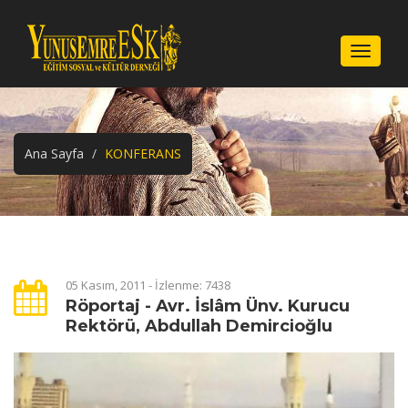
Menu
Ana Sayfa
KONFERANS
05 Kasım, 2011 - İzlenme: 7438
Röportaj - Avr. İslâm Ünv. Kurucu
Rektörü, Abdullah Demircioğlu