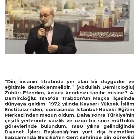
“Din, insanın fıtratında yer alan bir duygudur ve
eğitimle desteklenmelidir.” (Abdullah Demircioğlu)
Zuhûr: Efendim, kısaca kendinizi tanıtır mısınız? A.
Demircioğlu: 1949’da Trabzon’un Maçka ilçesinde
dünyaya geldim. 1972 yılında Kayseri Yüksek İslâm
Enstitüsü’nden, sonrasında İstanbul-Haseki Eğitim
Merkezi’nden mezun oldum. Daha sonra Türkiye’nin
çeşitli yerlerinde vaizlik ve uzun bir süre müftülük
görevlerinde bulundum. 1980 yılına gelindiğinde
Diyanet İşleri Başkanlığı’nın yurt dışı hizmetleri
kapsamında Belçika’nın Gent şehrinde din görevlisi