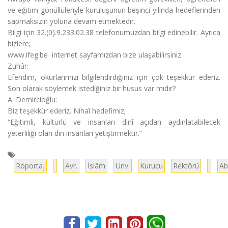
ve eğitim gönüllüleriyle kuruluşunun beşinci yılında hedeflerinden
sapmaksızın yoluna devam etmektedir.
Bilgi için 32.(0).9.233.02.38 telefonumuzdan bilgi edinebilir. Ayrıca
bizlere;
www.ifeg.be internet sayfamızdan bize ulaşabilirsiniz.
Zuhûr:
Efendim, okurlarımızı bilgilendirdiğiniz için çok teşekkür ederiz.
Son olarak söylemek istediğiniz bir husus var mıdır?
A. Demircioğlu:
Biz teşekkür ederiz. Nihaî hedefimiz;
“Eğitimli, kültürlü ve insanları dinî açıdan aydınlatabilecek
yeterliliği olan din insanları yetiştirmektir.”
Röportaj
Avr.
İslâm
Ünv.
Kurucu
Rektörü
Ab