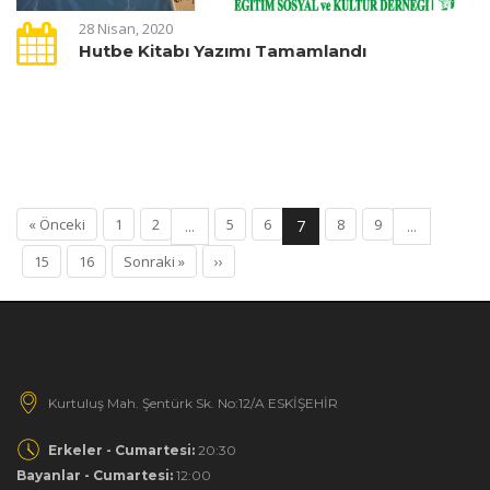
28 Nisan, 2020
Hutbe Kitabı Yazımı Tamamlandı
« Önceki
1
2
5
6
8
9
...
7
...
15
16
Sonraki »
››
Kurtuluş Mah. Şentürk Sk. No:12/A ESKİŞEHİR
Erkeler - Cumartesi:
20:30
Bayanlar - Cumartesi:
12:00