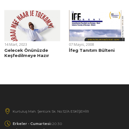
14 Mart, 2023
07 Mayıs, 2008
Gelecek Önünüzde
İfeg Tanıtım Bülteni
Keşfedilmeye Hazır
Kurtuluş Mah. Şentürk Sk. No:12/A ESKİŞEHİR
Erkeler - Cumartesi:
20:30