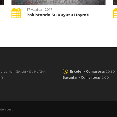
17 Haziran, 2017
Pakistanda Su Kuyusu Hayratı
uluş Mah. Şentürk Sk. No:12/A
Erkeler - Cumartesi:
20:30
İR
Bayanlar - Cumartesi:
12:00
en beri.