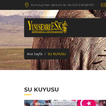
Kurtuluş Mah. Şentürk Sk. No:12/A ESKİŞEHİR
Ana Sayfa
SU KUYUSU
SU KUYUSU